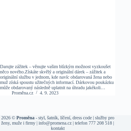
Darujte zážitek – věnujte vašim blízkým možnost vyzkoušet
něco nového.Získáte skvělý a originální dárek – zážitek a
originální službu v jednom, kde navíc obdarovaná žena nebo
muž získá spoustu užitečných informací. Dárkovou poukázku
může obdarovaný následně uplatnit na úhradu jakékoli…
Proměna.cz
4. 9. 2023
2026 ©
Proměna
-
styl
,
šatník
, líčení,
dress code
| služby pro
ženy
,
muže
i
firmy
|
info@promena.cz
| telefon
777 208 518
|
kontakt